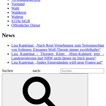
Vorstand
Wahl
Wahlkreis
Waltrop
§219a StGB
Öffentlicher Dienst
News
Lisa Kapteinat: „Nach Reul-Vernehmung zum Terroranschlag
von Solingen: Einsamer-Wolf-Theorie immer zweifelhafter“
Lisa Kapteinat / Thorsten Klute: „Hitze-Kabinett jetzt –
Landesregierung darf NRW nicht länger im Stich lassen“
Lisa Kapteinat: „Spätes Eingeständnis wirft neue Fragen auf“
Suchen nach: