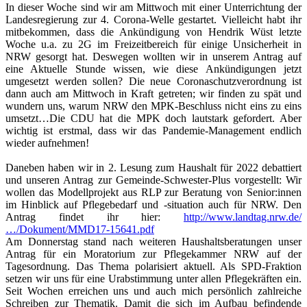
In dieser Woche sind wir am Mittwoch mit einer Unterrichtung der
Landesregierung zur 4. Corona-Welle gestartet. Vielleicht habt ihr
mitbekommen, dass die Ankündigung von Hendrik Wüst letzte
Woche u.a. zu 2G im Freizeitbereich für einige Unsicherheit in
NRW gesorgt hat. Deswegen wollten wir in unserem Antrag auf
eine Aktuelle Stunde wissen, wie diese Ankündigungen jetzt
umgesetzt werden sollen? Die neue Coronaschutzverordnung ist
dann auch am Mittwoch in Kraft getreten; wir finden zu spät und
wundern uns, warum NRW den MPK-Beschluss nicht eins zu eins
umsetzt…Die CDU hat die MPK doch lautstark gefordert. Aber
wichtig ist erstmal, dass wir das Pandemie-Management endlich
wieder aufnehmen!
Daneben haben wir in 2. Lesung zum Haushalt für 2022 debattiert
und unseren Antrag zur Gemeinde-Schwester-Plus vorgestellt: Wir
wollen das Modellprojekt aus RLP zur Beratung von Senior:innen
im Hinblick auf Pflegebedarf und -situation auch für NRW. Den
Antrag findet ihr hier:
http://www.landtag.nrw.de/
…/Dokument/MMD17-15641.pdf
Am Donnerstag stand nach weiteren Haushaltsberatungen unser
Antrag für ein Moratorium zur Pflegekammer NRW auf der
Tagesordnung. Das Thema polarisiert aktuell. Als SPD-Fraktion
setzen wir uns für eine Urabstimmung unter allen Pflegekräften ein.
Seit Wochen erreichen uns und auch mich persönlich zahlreiche
Schreiben zur Thematik. Damit die sich im Aufbau befindende