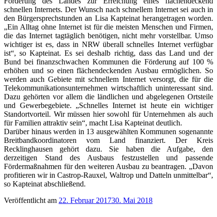
Förderung des Landes zur Erreichung eines flächendeckend
schnellen Internets. Der Wunsch nach schnellem Internet sei auch in
den Bürgersprechstunden an Lisa Kapteinat herangetragen worden.
„Ein Alltag ohne Internet ist für die meisten Menschen und Firmen,
die das Internet tagtäglich benötigen, nicht mehr vorstellbar. Umso
wichtiger ist es, dass in NRW überall schnelles Internet verfügbar
ist“, so Kapteinat. Es sei deshalb richtig, dass das Land und der
Bund bei finanzschwachen Kommunen die Förderung auf 100 %
erhöhen und so einen flächendeckenden Ausbau ermöglichen. So
werden auch Gebiete mit schnellem Internet versorgt, die für die
Telekommunikationsunternehmen wirtschaftlich uninteressant sind.
Dazu gehörten vor allem die ländlichen und abgelegenen Ortsteile
und Gewerbegebiete. „Schnelles Internet ist heute ein wichtiger
Standortvorteil. Wir müssen hier sowohl für Unternehmen als auch
für Familien attraktiv sein“, macht Lisa Kapteinat deutlich.
Darüber hinaus werden in 13 ausgewählten Kommunen sogenannte
Breitbandkoordinatoren vom Land finanziert. Der Kreis
Recklinghausen gehört dazu. Sie haben die Aufgabe, den
derzeitigen Stand des Ausbaus festzustellen und passende
Fördermaßnahmen für den weiteren Ausbau zu beantragen. „Davon
profitieren wir in Castrop-Rauxel, Waltrop und Datteln unmittelbar“,
so Kapteinat abschließend.
Veröffentlicht am
22. Februar 2017
30. Mai 2018