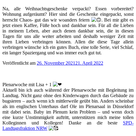
Na, alle Weihnachtsgeschenke verpackt? Essen vorbereitet?
Wohnung aufgeräumt? Hier sind die Geschenke eingepackt, sonst
herrscht Chaos- gut das wir woanders feiern
. Bei mir gibt es
jetzt einen Kaffee, Füße hoch und dankbar sein. Für all die Lieben
in meinem Leben, aber auch denen dankbar sein, die in diesen
Tagen für uns alle weiter arbeiten und deshalb weniger Zeit mit
ihren Lieben verbringen können. Allen die diese Tage allein
verbringen wünsche ich ein gutes Buch, eine tolle Serie, viel Schlaf,
ein langer Spaziergang und was immer euch gut tut.
Veröffentlicht am
26. November 2021
21. April 2022
Plenarwoche mit Lisa + 1
Aktuell bin ich auch während der Plenarwoche mit Begleitung im
Landtag. Nicht ganz ohne den Kinderwagen durch das Gebäude zu
bugsieren – auch wenn ich mittlerweile geübt bin. Anders scheinbar
als im englischen Unterhaus darf Ole im Plenarsaal in Düsseldorf
mit dabei sein. Baby im Plenum kein Problem – und wenn doch
eine kurze Unstimmigkeit auftritt, unterstützen mich meine tollen
Kolleginnen und Kollegen! Danke an die beste
SPD-
Landtagsfraktion NRW