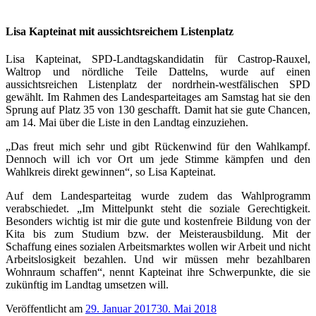
Lisa Kapteinat mit aussichtsreichem Listenplatz
Lisa Kapteinat, SPD-Landtagskandidatin für Castrop-Rauxel,
Waltrop und nördliche Teile Dattelns, wurde auf einen
aussichtsreichen Listenplatz der nordrhein-westfälischen SPD
gewählt. Im Rahmen des Landesparteitages am Samstag hat sie den
Sprung auf Platz 35 von 130 geschafft. Damit hat sie gute Chancen,
am 14. Mai über die Liste in den Landtag einzuziehen.
„Das freut mich sehr und gibt Rückenwind für den Wahlkampf.
Dennoch will ich vor Ort um jede Stimme kämpfen und den
Wahlkreis direkt gewinnen“, so Lisa Kapteinat.
Auf dem Landesparteitag wurde zudem das Wahlprogramm
verabschiedet. „Im Mittelpunkt steht die soziale Gerechtigkeit.
Besonders wichtig ist mir die gute und kostenfreie Bildung von der
Kita bis zum Studium bzw. der Meisterausbildung. Mit der
Schaffung eines sozialen Arbeitsmarktes wollen wir Arbeit und nicht
Arbeitslosigkeit bezahlen. Und wir müssen mehr bezahlbaren
Wohnraum schaffen“, nennt Kapteinat ihre Schwerpunkte, die sie
zukünftig im Landtag umsetzen will.
Veröffentlicht am
29. Januar 2017
30. Mai 2018