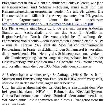
Pflegekammer in NRW nicht ein ähnliches Schicksal ereilt, wie jene
in Niedersachsen und Schleswig-Holstein, muss auch mit den
Kammergegner:innen gesprochen werden. NS und SH zeigen: Die
Kammer steht und fällt mit der Akzeptanz unter den Pflegenden.
Unsere Argumentation könnt ihr hier nachlesen:
http://www.landtag.nrw.de/…/Dokument/MMD17-15639.pdf
Die Plenarwoche ging heute zu Ende u.a. mit unserer Aktuellen
Stunde zum Sachverhalt rund um das Aus für Abellio im
Regionalverkehr. Durch die voraussichtliche Einstellung des
Fahrbetriebs von Abellio – dem zweitgrößten Bahnanbieter in NRW
– zum 01. Februar 2022 steht die Mobilität von zehntausenden
Pendler:innen in Frage. Ursächlich für den Schlamassel ist vor allem
die unzureichende Finanzierung des Schienenpersonennahverkehrs
– die Landesregierung hat zu lange nur zugeschaut. Im Sinne der
Daseinsvorsorge muss sie sich um die Übergabe des Unternehmens,
und vor allem auch die über 1000 Mitarbeitenden, kümmern.
Außerdem haben wir unsere große Anfrage „Wie stellen sich die
Situation und Entwicklung von Familien in NRW dar?“ vorgestellt,
über die ich in den nächsten Tagen näher berichte.
Und: Im Eilverfahren hat der Landtag heute einstimmig den Weg
frei gemacht, damit NRW im Rahmen des Kleeblatt-Systems
Corona-Patient:innen aus anderen Bundesländern aufnehmen kann.
Wir haben aktuell die Kapazitäten und dieses Hilfsangebot steht für
uns außer Frage.