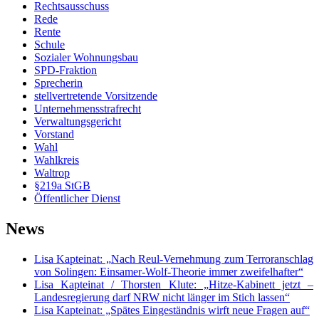
Rechtsausschuss
Rede
Rente
Schule
Sozialer Wohnungsbau
SPD-Fraktion
Sprecherin
stellvertretende Vorsitzende
Unternehmensstrafrecht
Verwaltungsgericht
Vorstand
Wahl
Wahlkreis
Waltrop
§219a StGB
Öffentlicher Dienst
News
Lisa Kapteinat: „Nach Reul-Vernehmung zum Terroranschlag
von Solingen: Einsamer-Wolf-Theorie immer zweifelhafter“
Lisa Kapteinat / Thorsten Klute: „Hitze-Kabinett jetzt –
Landesregierung darf NRW nicht länger im Stich lassen“
Lisa Kapteinat: „Spätes Eingeständnis wirft neue Fragen auf“