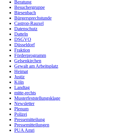
Beratung
Besuchergruppe
Biesenbach
Bürgersprechstunde
Castrop-Rauxel
Datenschutz
Datteln
DSGVO
Düsseldorf
Fraktion
Förderprogramm
Gelsenkirchen
Gewalt am Arbeitsplatz
Heimat
Justiz
Köln
Landtag
mitte-rechts
Musterfeststellungsklage
Newsletter
Plenum
Polizei
Pressemitteilung
Pressemitteilungen
PUA Amri