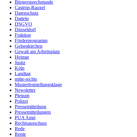
Bürgersprechstunde
Castrop-Rauxel
Datenschutz
Datteln
DSGVO
Düsseldorf
Fraktion
Förderprogramm
Gelsenkirchen
Gewalt am Arbeitsplatz
Heimat
Justiz
Köln
Landtag
mitte-rechts
Musterfeststellungsklage
Newsletter
Plenum
Polizei
Pressemitteilung
Pressemitteilungen
PUA Amri
Rechtsausschuss
Rede
Rente