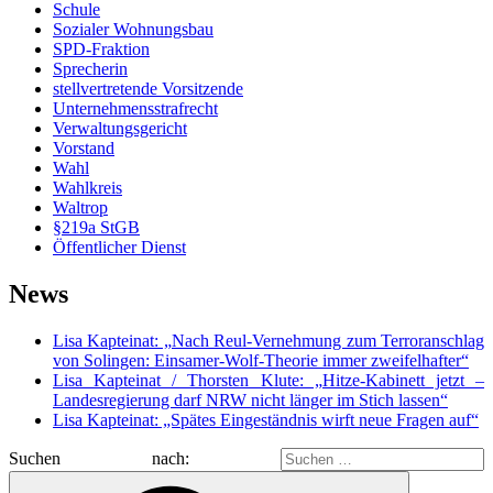
Schule
Sozialer Wohnungsbau
SPD-Fraktion
Sprecherin
stellvertretende Vorsitzende
Unternehmensstrafrecht
Verwaltungsgericht
Vorstand
Wahl
Wahlkreis
Waltrop
§219a StGB
Öffentlicher Dienst
News
Lisa Kapteinat: „Nach Reul-Vernehmung zum Terroranschlag
von Solingen: Einsamer-Wolf-Theorie immer zweifelhafter“
Lisa Kapteinat / Thorsten Klute: „Hitze-Kabinett jetzt –
Landesregierung darf NRW nicht länger im Stich lassen“
Lisa Kapteinat: „Spätes Eingeständnis wirft neue Fragen auf“
Suchen nach: