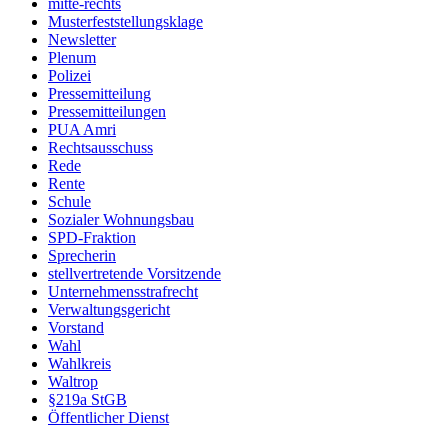
mitte-rechts
Musterfeststellungsklage
Newsletter
Plenum
Polizei
Pressemitteilung
Pressemitteilungen
PUA Amri
Rechtsausschuss
Rede
Rente
Schule
Sozialer Wohnungsbau
SPD-Fraktion
Sprecherin
stellvertretende Vorsitzende
Unternehmensstrafrecht
Verwaltungsgericht
Vorstand
Wahl
Wahlkreis
Waltrop
§219a StGB
Öffentlicher Dienst