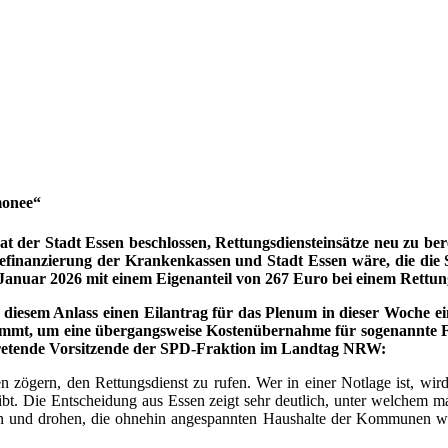
monee“
at der Stadt Essen beschlossen, Rettungsdiensteinsätze neu zu b
efinanzierung der Krankenkassen und Stadt Essen wäre, die die S
Januar 2026 mit einem Eigenanteil von 267 Euro bei einem Rettun
diesem Anlass einen Eilantrag für das Plenum in dieser Woche ei
 um eine übergangsweise Kostenübernahme für sogenannte Fehlf
ertretende Vorsitzende der SPD-Fraktion im Landtag NRW:
 zögern, den Rettungsdienst zu rufen. Wer in einer Notlage ist, wir
bleibt. Die Entscheidung aus Essen zeigt sehr deutlich, unter welche
und drohen, die ohnehin angespannten Haushalte der Kommunen weiter