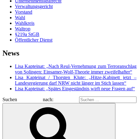
Unternehmensstrafrecht
Verwaltungsgericht
Vorstand
Wahl
Wahlkreis
Waltrop
§219a StGB
Öffentlicher Dienst
News
Lisa Kapteinat: „Nach Reul-Vernehmung zum Terroranschlag
von Solingen: Einsamer-Wolf-Theorie immer zweifelhafter“
Lisa Kapteinat / Thorsten Klute: „Hitze-Kabinett jetzt –
Landesregierung darf NRW nicht länger im Stich lassen“
Lisa Kapteinat: „Spätes Eingeständnis wirft neue Fragen auf“
Suchen nach: