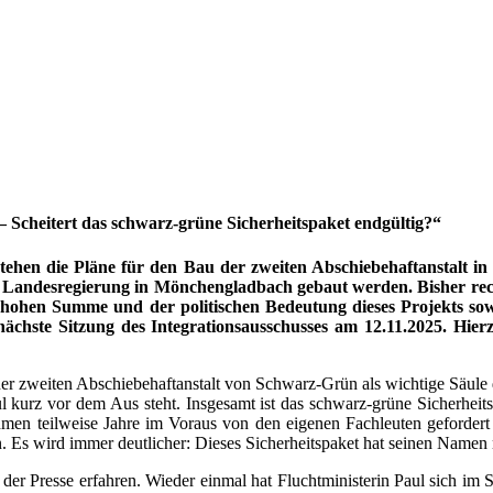
– Scheitert das schwarz-grüne Sicherheitspaket endgültig?“
ehen die Pläne für den Bau der zweiten Abschiebehaftanstalt i
Landesregierung in Mönchengladbach gebaut werden. Bisher rechn
r hohen Summe und der politischen Bedeutung dieses Projekts s
ächste Sitzung des Integrationsausschusses am 12.11.2025. Hierz
weiten Abschiebehaftanstalt von Schwarz-Grün als wichtige Säule des s
 kurz vor dem Aus steht. Insgesamt ist das schwarz-grüne Sicherheits
en teilweise Jahre im Voraus von den eigenen Fachleuten gefordert 
n. Es wird immer deutlicher: Dieses Sicherheitspaket hat seinen Namen 
der Presse erfahren. Wieder einmal hat Fluchtministerin Paul sich im