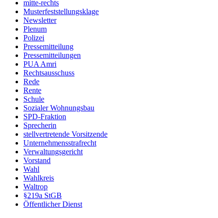
mitte-rechts
Musterfeststellungsklage
Newsletter
Plenum
Polizei
Pressemitteilung
Pressemitteilungen
PUA Amri
Rechtsausschuss
Rede
Rente
Schule
Sozialer Wohnungsbau
SPD-Fraktion
Sprecherin
stellvertretende Vorsitzende
Unternehmensstrafrecht
Verwaltungsgericht
Vorstand
Wahl
Wahlkreis
Waltrop
§219a StGB
Öffentlicher Dienst