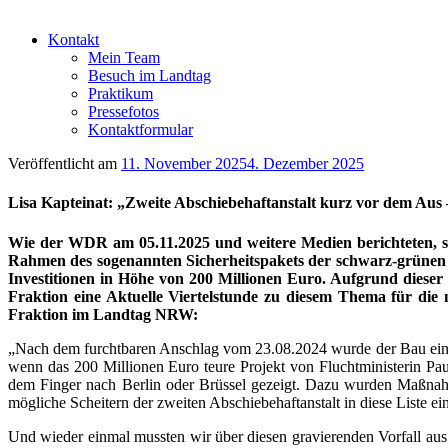
Kontakt
Mein Team
Besuch im Landtag
Praktikum
Pressefotos
Kontaktformular
Veröffentlicht am
11. November 2025
4. Dezember 2025
Lisa Kapteinat: „Zweite Abschiebehaftanstalt kurz vor dem Aus 
Wie der WDR am 05.11.2025 und weitere Medien berichteten, st
Rahmen des sogenannten Sicherheitspakets der schwarz-grünen 
Investitionen in Höhe von 200 Millionen Euro. Aufgrund diese
Fraktion eine Aktuelle Viertelstunde zu diesem Thema für die n
Fraktion im Landtag NRW:
„Nach dem furchtbaren Anschlag vom 23.08.2024 wurde der Bau einer z
wenn das 200 Millionen Euro teure Projekt von Fluchtministerin Paul
dem Finger nach Berlin oder Brüssel gezeigt. Dazu wurden Maßnahm
mögliche Scheitern der zweiten Abschiebehaftanstalt in diese Liste ei
Und wieder einmal mussten wir über diesen gravierenden Vorfall aus 