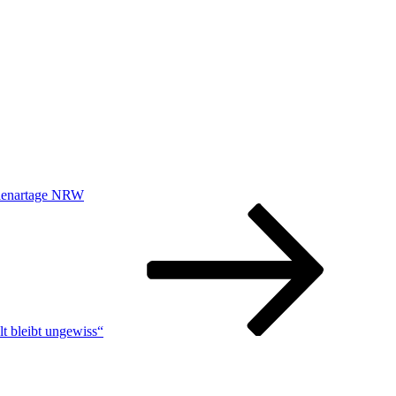
Plenartage NRW
lt bleibt ungewiss“