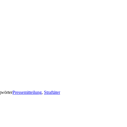
gwörter
Pressemitteilung
,
Straftäter