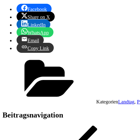
Facebook
Share on X
LinkedIn
WhatsApp
Email
Copy Link
Kategorien
Landtag
,
P
Beitragsnavigation