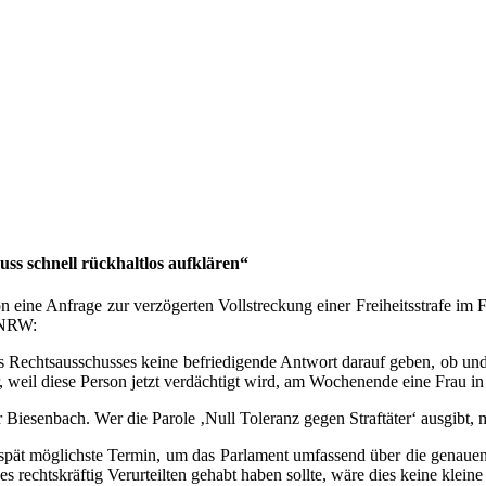
uss schnell rückhaltlos aufklären“
on eine Anfrage zur verzögerten Vollstreckung einer Freiheitsstrafe im 
g NRW:
es Rechtsausschusses keine befriedigende Antwort darauf geben, ob und
, weil diese Person jetzt verdächtigt wird, am Wochenende eine Frau i
esenbach. Wer die Parole ‚Null Toleranz gegen Straftäter‘ ausgibt, mus
r spät möglichste Termin, um das Parlament umfassend über die genauen 
 rechtskräftig Verurteilten gehabt haben sollte, wäre dies keine kleine