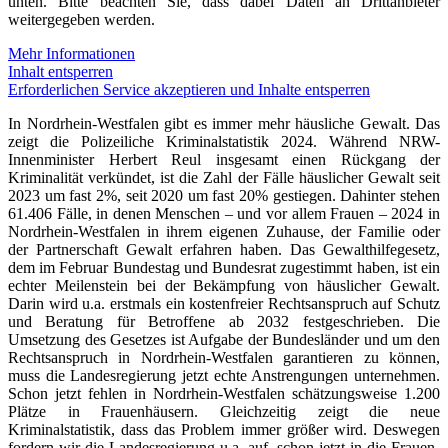
unten. Bitte beachten Sie, dass dabei Daten an Drittanbieter
weitergegeben werden.
Mehr Informationen
Inhalt entsperren
Erforderlichen Service akzeptieren und Inhalte entsperren
In Nordrhein-Westfalen gibt es immer mehr häusliche Gewalt. Das
zeigt die Polizeiliche Kriminalstatistik 2024. Während NRW-
Innenminister Herbert Reul insgesamt einen Rückgang der
Kriminalität verkündet, ist die Zahl der Fälle häuslicher Gewalt seit
2023 um fast 2%, seit 2020 um fast 20% gestiegen. Dahinter stehen
61.406 Fälle, in denen Menschen – und vor allem Frauen – 2024 in
Nordrhein-Westfalen in ihrem eigenen Zuhause, der Familie oder
der Partnerschaft Gewalt erfahren haben. Das Gewalthilfegesetz,
dem im Februar Bundestag und Bundesrat zugestimmt haben, ist ein
echter Meilenstein bei der Bekämpfung von häuslicher Gewalt.
Darin wird u.a. erstmals ein kostenfreier Rechtsanspruch auf Schutz
und Beratung für Betroffene ab 2032 festgeschrieben. Die
Umsetzung des Gesetzes ist Aufgabe der Bundesländer und um den
Rechtsanspruch in Nordrhein-Westfalen garantieren zu können,
muss die Landesregierung jetzt echte Anstrengungen unternehmen.
Schon jetzt fehlen in Nordrhein-Westfalen schätzungsweise 1.200
Plätze in Frauenhäusern. Gleichzeitig zeigt die neue
Kriminalstatistik, dass das Problem immer größer wird. Deswegen
fordern wir die Landesregierung u.a. auf, schon jetzt in die Frauen-