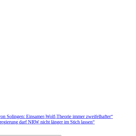
on Solingen: Einsamer-Wolf-Theorie immer zweifelhafter“
sregierung darf NRW nicht länger im Stich lassen“