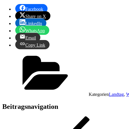
Facebook
Share on X
LinkedIn
WhatsApp
Email
Copy Link
Kategorien
Landtag
,
W
Beitragsnavigation