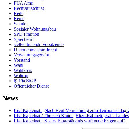
PUA Amri
Rechtsausschuss
Rede
Rente
Schule
Sozialer Wohnungsbau
SPD-Fraktion
Sprecherin
stellvertretende Vorsitzende
Unternehmensstrafrecht
Verwaltungsgericht
Vorstand
Wahl
Wahlkreis
Waltrop
§219a StGB
Öffentlicher Dienst
News
Lisa Kapteinat: „Nach Reul-Vernehmung zum Terroranschlag v
Lisa Kapteinat / Thorsten Klute: „Hitze-Kabinett jetzt – Lande
Lisa Kapteinat: „Spätes Eingeständnis wirft neue Fragen auf“