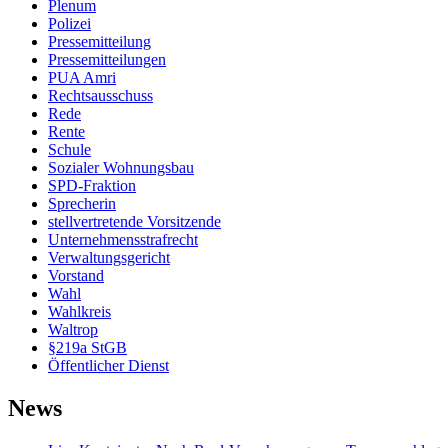
Plenum
Polizei
Pressemitteilung
Pressemitteilungen
PUA Amri
Rechtsausschuss
Rede
Rente
Schule
Sozialer Wohnungsbau
SPD-Fraktion
Sprecherin
stellvertretende Vorsitzende
Unternehmensstrafrecht
Verwaltungsgericht
Vorstand
Wahl
Wahlkreis
Waltrop
§219a StGB
Öffentlicher Dienst
News