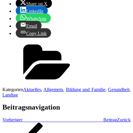
Share on X
LinkedIn
WhatsApp
Email
Copy Link
Kategorien
Aktuelles
,
Allgemein
,
Bildung und Familie
,
Gesundheit
,
Landtag
Beitragsnavigation
Vorheriger Beitrag
Zurück