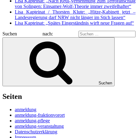
Lisa Kapteinat: „Nach Reul-Vernehmung zum Terroranschlag
von Solingen: Einsamer-Wolf-Theorie immer zweifelhafter“
Lisa Kapteinat / Thorsten Klute: „Hitze-Kabinett jetzt –
Landesregierung darf NRW nicht länger im Stich lassen“
Lisa Kapteinat: „Spätes Eingeständnis wirft neue Fragen auf“
Suchen nach:
Suchen
Seiten
anmeldung
anmeldung-fraktionvorort
anmeldung-pflege
anmeldung-veranstaltung
Datenschutzerklärung
Impressum