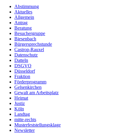
Abstimmung
Aktuelles
Allgemein
Antrag
Beratung
Besuchergruppe
Biesenbach
Bürgersprechstunde
Castrop-Rauxel
Datenschutz
Datteln
DSGVO
Düsseldorf
Fraktion
Förderprogramm
Gelsenkirchen
Gewalt am Arbeitsplatz
Heimat
Justiz
Köln
Landtag
mitte-rechts
Musterfeststellungsklage
Newsletter