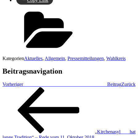
Copy Link
Kategorien
Aktuelles
,
Allgemein
,
Pressemitteilungen
,
Wahlkreis
Beitragsnavigation
Vorheriger Beitrag
Zurück
„Kirchenasyl hat
lange Tradition“ – Rede vom 11. Oktober 2018