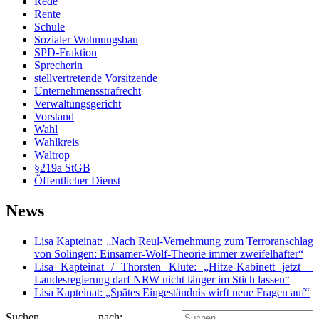
Rede
Rente
Schule
Sozialer Wohnungsbau
SPD-Fraktion
Sprecherin
stellvertretende Vorsitzende
Unternehmensstrafrecht
Verwaltungsgericht
Vorstand
Wahl
Wahlkreis
Waltrop
§219a StGB
Öffentlicher Dienst
News
Lisa Kapteinat: „Nach Reul-Vernehmung zum Terroranschlag
von Solingen: Einsamer-Wolf-Theorie immer zweifelhafter“
Lisa Kapteinat / Thorsten Klute: „Hitze-Kabinett jetzt –
Landesregierung darf NRW nicht länger im Stich lassen“
Lisa Kapteinat: „Spätes Eingeständnis wirft neue Fragen auf“
Suchen nach: