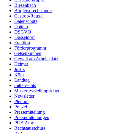
Biesenbach
Bürgersprechstunde
Castrop-Rauxel
Datenschutz
Datteln
DSGVO
Düsseldorf
Fraktion
Förderprogramm
Gelsenkirchen
Gewalt am Arbeitsplatz
Heimat
Justiz
Köln
Landtag
mitte-rechts
Musterfeststellungsklage
Newsletter
Plenum
Polizei
Pressemitteilung
Pressemitteilungen
PUA Amri
Rechtsausschuss