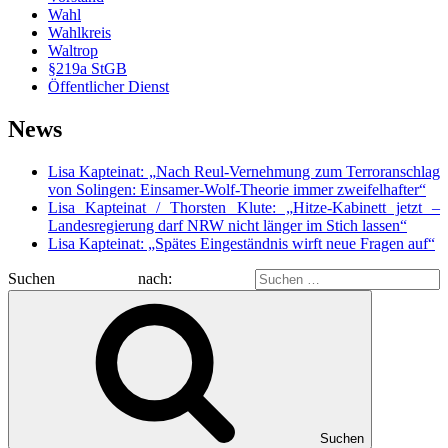
Wahl
Wahlkreis
Waltrop
§219a StGB
Öffentlicher Dienst
News
Lisa Kapteinat: „Nach Reul-Vernehmung zum Terroranschlag
von Solingen: Einsamer-Wolf-Theorie immer zweifelhafter“
Lisa Kapteinat / Thorsten Klute: „Hitze-Kabinett jetzt –
Landesregierung darf NRW nicht länger im Stich lassen“
Lisa Kapteinat: „Spätes Eingeständnis wirft neue Fragen auf“
Suchen nach:
Suchen