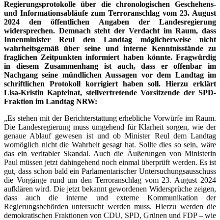
Regierungsprotokolle über die chronologischen Geschehens-
und Informationsabläufe zum Terroranschlag vom 23. August
2024 den öffentlichen Angaben der Landesregierung
widersprechen. Demnach steht der Verdacht im Raum, dass
Innenminister Reul den Landtag möglicherweise nicht
wahrheitsgemäß über seine und interne Kenntnisstände zu
fraglichen Zeitpunkten informiert haben könnte. Fragwürdig
in diesem Zusammenhang ist auch, dass er offenbar im
Nachgang seine mündlichen Aussagen vor dem Landtag im
schriftlichen Protokoll korrigiert haben soll. Hierzu erklärt
Lisa-Kristin Kapteinat, stellvertretende Vorsitzende der SPD-
Fraktion im Landtag NRW:
„Es stehen mit der Berichterstattung erhebliche Vorwürfe im Raum.
Die Landesregierung muss umgehend für Klarheit sorgen, wie der
genaue Ablauf gewesen ist und ob Minister Reul dem Landtag
womöglich nicht die Wahrheit gesagt hat. Sollte dies so sein, wäre
das ein veritabler Skandal. Auch die Äußerungen von Ministerin
Paul müssen jetzt dahingehend noch einmal überprüft werden. Es ist
gut, dass schon bald ein Parlamentarischer Untersuchungsausschuss
die Vorgänge rund um den Terroranschlag vom 23. August 2024
aufklären wird. Die jetzt bekannt gewordenen Widersprüche zeigen,
dass auch die interne und externe Kommunikation der
Regierungsbehörden untersucht werden muss. Hierzu werden die
demokratischen Fraktionen von CDU, SPD, Grünen und FDP – wie