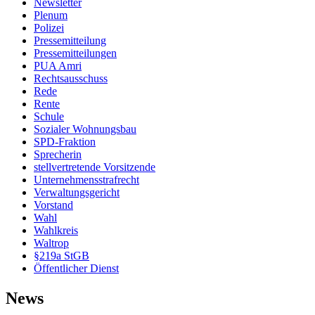
Newsletter
Plenum
Polizei
Pressemitteilung
Pressemitteilungen
PUA Amri
Rechtsausschuss
Rede
Rente
Schule
Sozialer Wohnungsbau
SPD-Fraktion
Sprecherin
stellvertretende Vorsitzende
Unternehmensstrafrecht
Verwaltungsgericht
Vorstand
Wahl
Wahlkreis
Waltrop
§219a StGB
Öffentlicher Dienst
News