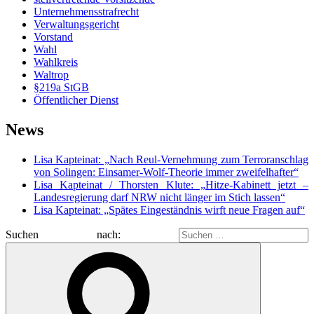
Unternehmensstrafrecht
Verwaltungsgericht
Vorstand
Wahl
Wahlkreis
Waltrop
§219a StGB
Öffentlicher Dienst
News
Lisa Kapteinat: „Nach Reul-Vernehmung zum Terroranschlag
von Solingen: Einsamer-Wolf-Theorie immer zweifelhafter“
Lisa Kapteinat / Thorsten Klute: „Hitze-Kabinett jetzt –
Landesregierung darf NRW nicht länger im Stich lassen“
Lisa Kapteinat: „Spätes Eingeständnis wirft neue Fragen auf“
Suchen nach: