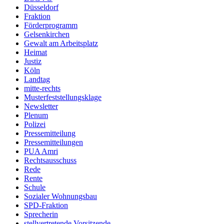
Düsseldorf
Fraktion
Förderprogramm
Gelsenkirchen
Gewalt am Arbeitsplatz
Heimat
Justiz
Köln
Landtag
mitte-rechts
Musterfeststellungsklage
Newsletter
Plenum
Polizei
Pressemitteilung
Pressemitteilungen
PUA Amri
Rechtsausschuss
Rede
Rente
Schule
Sozialer Wohnungsbau
SPD-Fraktion
Sprecherin
stellvertretende Vorsitzende