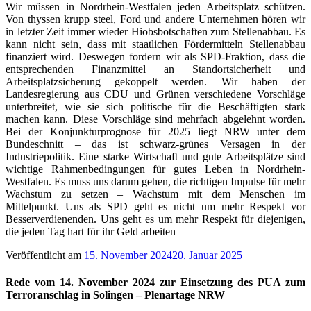
Wir müssen in Nordrhein-Westfalen jeden Arbeitsplatz schützen.
Von thyssen krupp steel, Ford und andere Unternehmen hören wir
in letzter Zeit immer wieder Hiobsbotschaften zum Stellenabbau. Es
kann nicht sein, dass mit staatlichen Fördermitteln Stellenabbau
finanziert wird. Deswegen fordern wir als SPD-Fraktion, dass die
entsprechenden Finanzmittel an Standortsicherheit und
Arbeitsplatzsicherung gekoppelt werden. Wir haben der
Landesregierung aus CDU und Grünen verschiedene Vorschläge
unterbreitet, wie sie sich politische für die Beschäftigten stark
machen kann. Diese Vorschläge sind mehrfach abgelehnt worden.
Bei der Konjunkturprognose für 2025 liegt NRW unter dem
Bundeschnitt – das ist schwarz-grünes Versagen in der
Industriepolitik. Eine starke Wirtschaft und gute Arbeitsplätze sind
wichtige Rahmenbedingungen für gutes Leben in Nordrhein-
Westfalen. Es muss uns darum gehen, die richtigen Impulse für mehr
Wachstum zu setzen – Wachstum mit dem Menschen im
Mittelpunkt. Uns als SPD geht es nicht um mehr Respekt vor
Besserverdienenden. Uns geht es um mehr Respekt für diejenigen,
die jeden Tag hart für ihr Geld arbeiten
Veröffentlicht am
15. November 2024
20. Januar 2025
Rede vom 14. November 2024 zur Einsetzung des PUA zum
Terroranschlag in Solingen – Plenartage NRW