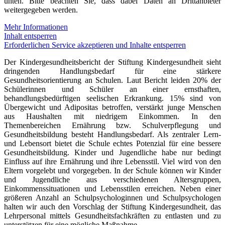
unten. Bitte beachten Sie, dass dabei Daten an Drittanbieter
weitergegeben werden.
Mehr Informationen
Inhalt entsperren
Erforderlichen Service akzeptieren und Inhalte entsperren
Der Kindergesundheitsbericht der Stiftung Kindergesundheit sieht
dringenden Handlungsbedarf für eine stärkere
Gesundheitsorientierung an Schulen. Laut Bericht leiden 20% der
Schülerinnen und Schüler an einer ernsthaften,
behandlungsbedürftigen seelischen Erkrankung. 15% sind von
Übergewicht und Adipositas betroffen, verstärkt junge Menschen
aus Haushalten mit niedrigem Einkommen. In den
Themenbereichen Ernährung bzw. Schulverpflegung und
Gesundheitsbildung besteht Handlungsbedarf. Als zentraler Lern-
und Lebensort bietet die Schule echtes Potenzial für eine bessere
Gesundheitsbildung. Kinder und Jugendliche habe nur bedingt
Einfluss auf ihre Ernährung und ihre Lebensstil. Viel wird von den
Eltern vorgelebt und vorgegeben. In der Schule können wir Kinder
und Jugendliche aus verschiedenen Altersgruppen,
Einkommenssituationen und Lebensstilen erreichen. Neben einer
größeren Anzahl an Schulpsychologinnen und Schulpsychologen
halten wir auch den Vorschlag der Stiftung Kindergesundheit, das
Lehrpersonal mittels Gesundheitsfachkräften zu entlasten und zu
unterstützen für eine mögliche Maßnahme.