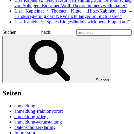
Lisa Kapteinat: „Nach Reul-Vernehmung zum Terroranschlag
von Solingen: Einsamer-Wolf-Theorie immer zweifelhafter“
Lisa Kapteinat / Thorsten Klute: „Hitze-Kabinett jetzt –
Landesregierung darf NRW nicht länger im Stich lassen“
Lisa Kapteinat: „Spätes Eingeständnis wirft neue Fragen auf“
Suchen nach:
Suchen
Seiten
anmeldung
anmeldung-fraktionvorort
anmeldung-pflege
anmeldung-veranstaltung
Datenschutzerklärung
Impressum