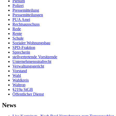
Plenum
Polizei
Pressemitteilung
Pressemitteilungen
PUA Amri
Rechtsausschuss
Rede
Rente
Schule
Sozialer Wohnungsbau
SPD-Fraktion
Sprecherin
stellvertretende Vorsitzende
Unternehmensstrafrecht
Verwaltungsgericht
Vorstand
Wahl
Wahlkreis
Waltrop
§219a StGB
Öffentlicher Dienst
News